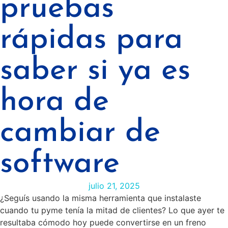
pruebas
rápidas para
saber si ya es
hora de
cambiar de
software
julio 21, 2025
¿Seguís usando la misma herramienta que instalaste
cuando tu pyme tenía la mitad de clientes? Lo que ayer te
resultaba cómodo hoy puede convertirse en un freno