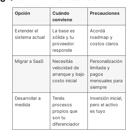
Opción
Cuándo
Precauciones
conviene
Extender el
La base es
Acordá
sistema actual
sólida y tu
roadmap y
proveedor
costos claros
responde
Migrar a SaaS
Necesitás
Personalización
velocidad de
limitada y
arranque y bajo
pagos
costo inicial
mensuales para
siempre
Desarrollar a
Tenés
Inversión inicial,
medida
procesos
pero el activo
propios que
es tuyo
son tu
diferenciador